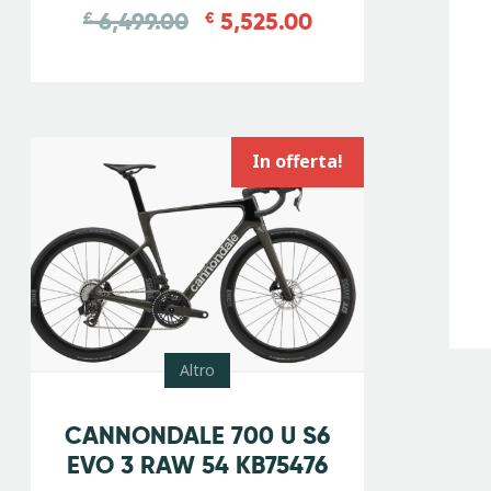
6,499.00
5,525.00
€
€
In offerta!
Altro
-
15
%
CANNONDALE 700 U S6
EVO 3 RAW 54 KB75476