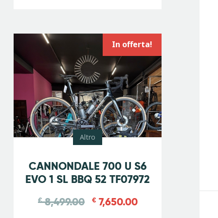
In offerta!
Altro
-
10
%
CANNONDALE 700 U S6
EVO 1 SL BBQ 52 TF07972
8,499.00
7,650.00
€
€