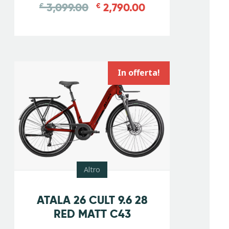
3,099.00
2,790.00
€
€
In offerta!
Altro
-
10
%
ATALA 26 CULT 9.6 28
RED MATT C43