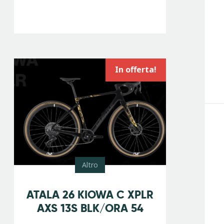
Search
In offerta!
Altro
-
10
%
ATALA 26 KIOWA C XPLR
AXS 13S BLK/ORA 54