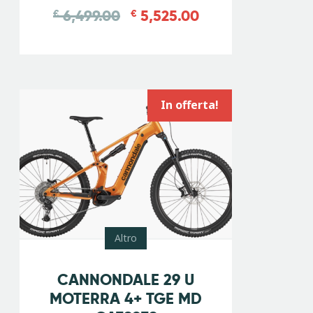
6,499.00
5,525.00
€
€
In offerta!
Altro
-
20
%
CANNONDALE 29 U
MOTERRA 4+ TGE MD