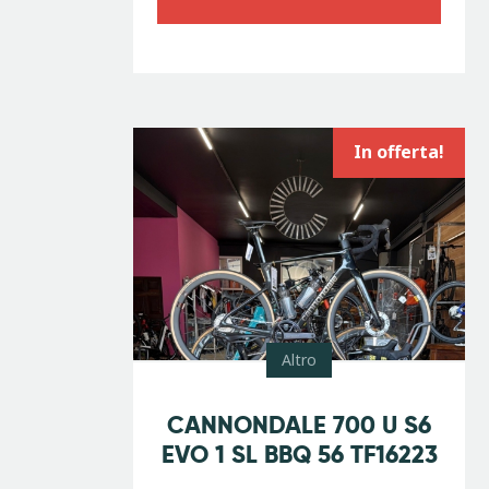
In offerta!
Altro
-
10
%
CANNONDALE 700 U S6
EVO 1 SL BBQ 56 TF16223