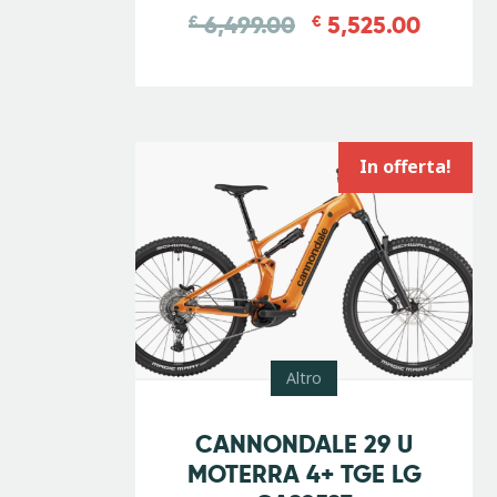
6,499.00
5,525.00
€
€
In offerta!
Altro
-
20
%
CANNONDALE 29 U
MOTERRA 4+ TGE LG