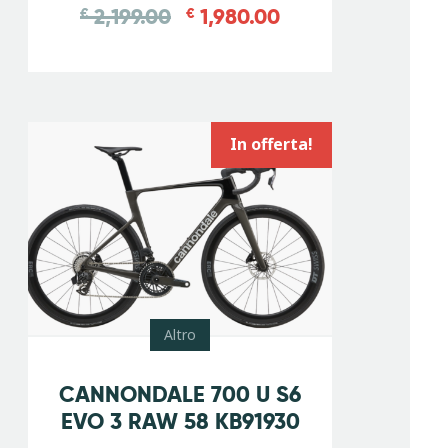
2,199.00
1,980.00
€
€
In offerta!
Altro
-
15
%
CANNONDALE 700 U S6
EVO 3 RAW 58 KB91930