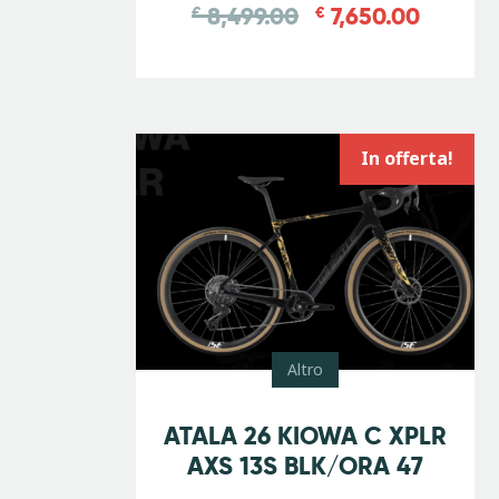
8,499.00
7,650.00
€
€
In offerta!
Altro
-
10
%
ATALA 26 KIOWA C XPLR
AXS 13S BLK/ORA 47