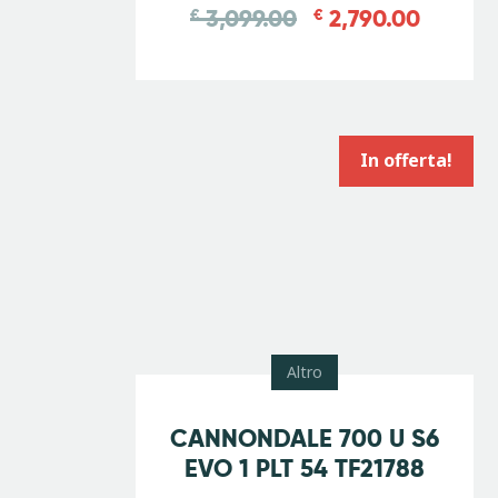
3,099.00
2,790.00
€
€
In offerta!
Altro
-
10
%
CANNONDALE 700 U S6
EVO 1 PLT 54 TF21788