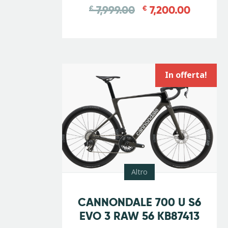
7,999.00
7,200.00
€
€
In offerta!
Altro
-
15
%
CANNONDALE 700 U S6
EVO 3 RAW 56 KB87413