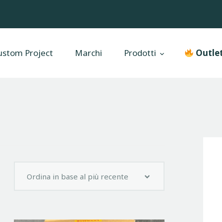
Home
Moxxo Custom Project
stom Project
Marchi
Prodotti
Outle
Marchi
Prodotti
Outlet
Chi siamo
Servizi e Riparazione
Contatti
Accessori