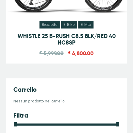
Biciclette
E-Bike
E-Mtb
-
20
%
WHISTLE 25 B-RUSH C8.5 BLK/RED 40
NC8SP
€
5,999.00
€
4,800.00
Carrello
Nessun prodotto nel carrello.
Filtra