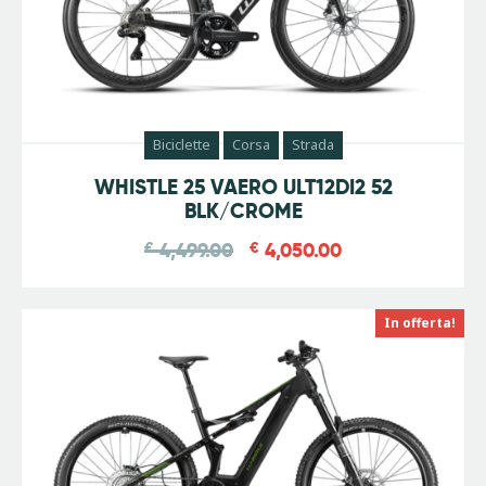
Biciclette
Corsa
Strada
-
10
%
WHISTLE 25 VAERO ULT12DI2 52
BLK/CROME
€
4,499.00
€
4,050.00
In offerta!