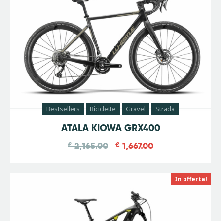
Bestsellers
Biciclette
Gravel
Strada
-
23
%
ATALA KIOWA GRX400
€
2,165.00
€
1,667.00
In offerta!