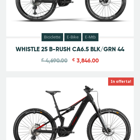
Biciclette
E-Bike
E-Mtb
-
18
%
WHISTLE 25 B-RUSH CA6.5 BLK/GRN 44
€
4,690.00
€
3,846.00
In offerta!