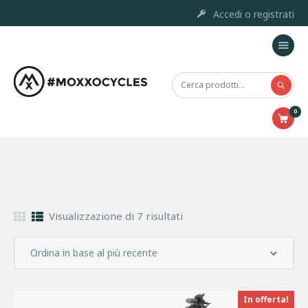
Accedi o registrati
Home
Moxxo Custom Project
0
Marchi
Prodotti
Outlet
Chi siamo
Servizi e Riparazione
Visualizzazione di 7 risultati
Contatti
Accessori
In offerta!