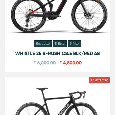
Biciclette
E-Bike
E-Mtb
-
20
%
WHISTLE 25 B-RUSH C8.5 BLK/RED 48
€
6,000.00
€
4,800.00
In offerta!