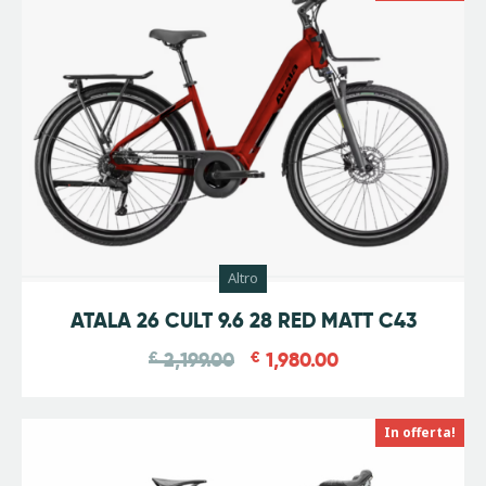
Altro
-
10
%
ATALA 26 CULT 9.6 28 RED MATT C43
€
2,199.00
€
1,980.00
In offerta!