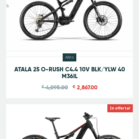
Altro
-
30
%
ATALA 25 O-RUSH C4.4 10V BLK/YLW 40
M36IL
€
4,095.00
€
2,867.00
In offerta!