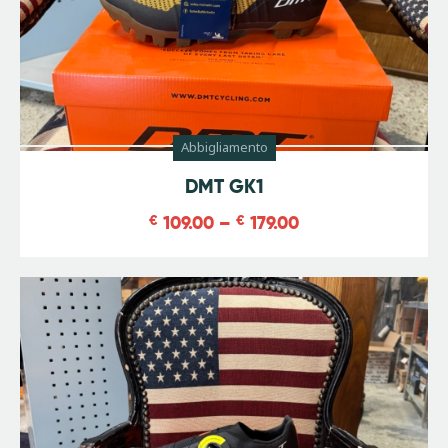
Abbigliamento
-
39
%
DMT GK1
€
109.00
–
€
179.00