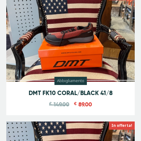
Abbigliamento
-
40
%
DMT FK10 CORAL/BLACK 41/8
€
149.00
€
89.00
In offerta!