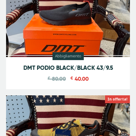
Abbigliamento
-
50
%
DMT PODIO BLACK/BLACK 43/9.5
€
80.00
€
40.00
In offerta!