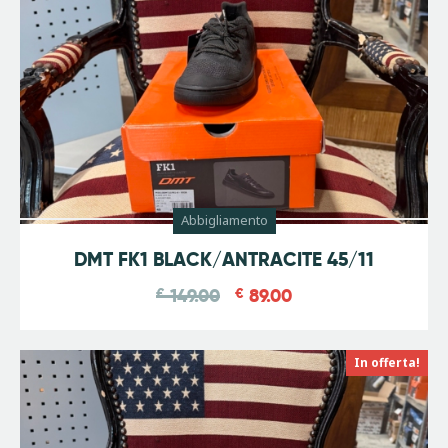
Abbigliamento
-
40
%
DMT FK1 BLACK/ANTRACITE 45/11
€
149.00
€
89.00
In offerta!