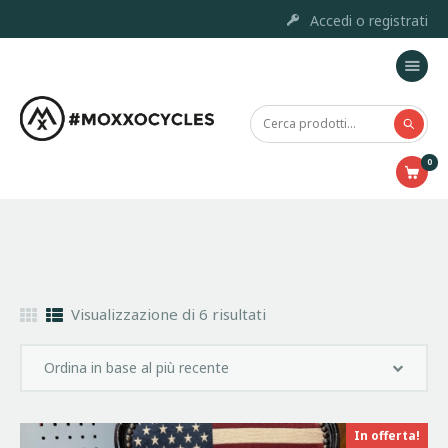
Accedi o registrati
Home
Moxxo Custom Project
0
Marchi
Prodotti
Outlet
Chi siamo
Servizi e Riparazione
Visualizzazione di 6 risultati
Contatti
Accessori
In offerta!