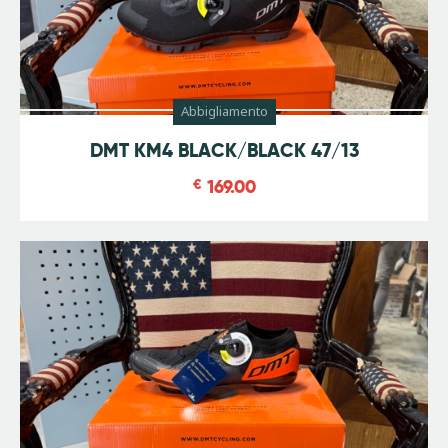
Abbigliamento
Promo
DMT KM4 BLACK/BLACK 47/13
€
169.00