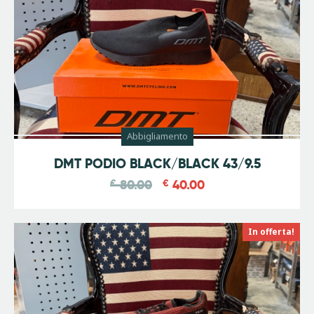
Abbigliamento
-
50
%
DMT PODIO BLACK/BLACK 43/9.5
€
80.00
€
40.00
In offerta!