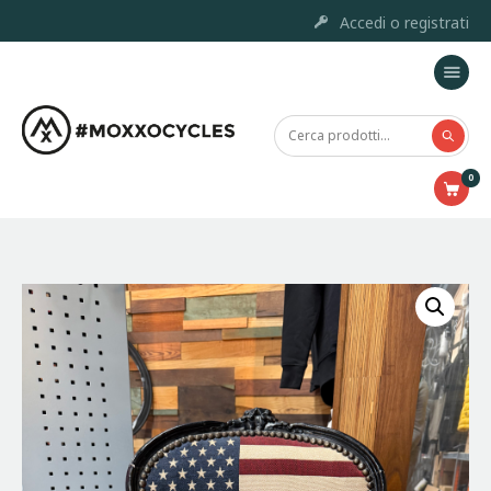
Accedi o registrati
Home
Moxxo Custom Project
0
Marchi
Prodotti
Outlet
Chi siamo
Servizi e Riparazione
Contatti
Accessori