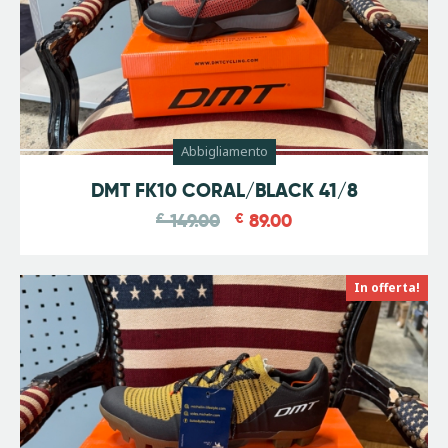
Abbigliamento
-
40
%
DMT FK10 CORAL/BLACK 41/8
€
149.00
€
89.00
In offerta!