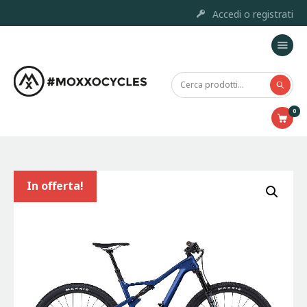
Accedi o registrati
Home
Moxxo Custom Project
0
Marchi
Prodotti
Outlet
Chi siamo
In offerta!
Servizi e Riparazione
Contatti
Accessori