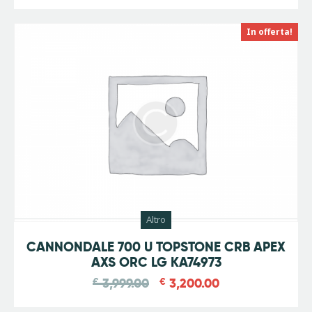
In offerta!
Altro
-
20
%
CANNONDALE 700 U TOPSTONE CRB APEX
AXS ORC LG KA74973
€
3,999.00
€
3,200.00