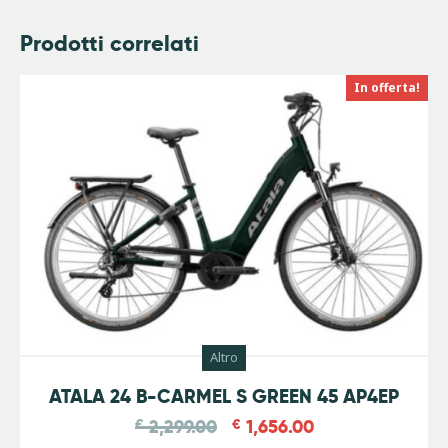
Prodotti correlati
In offerta!
Altro
-
28
%
ATALA 24 B-CARMEL S GREEN 45 AP4EP
€
2,299.00
€
1,656.00