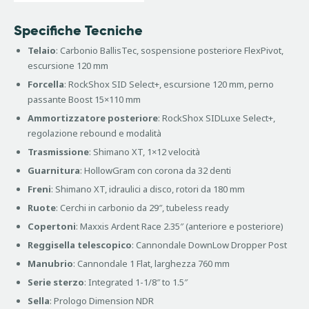
Specifiche Tecniche
Telaio
: Carbonio BallisTec, sospensione posteriore FlexPivot,
escursione 120 mm
Forcella
: RockShox SID Select+, escursione 120 mm, perno
passante Boost 15×110 mm
Ammortizzatore posteriore
: RockShox SIDLuxe Select+,
regolazione rebound e modalità
Trasmissione
: Shimano XT, 1×12 velocità
Guarnitura
: HollowGram con corona da 32 denti
Freni
: Shimano XT, idraulici a disco, rotori da 180 mm
Ruote
: Cerchi in carbonio da 29″, tubeless ready
Copertoni
: Maxxis Ardent Race 2.35″ (anteriore e posteriore)
Reggisella telescopico
: Cannondale DownLow Dropper Post
Manubrio
: Cannondale 1 Flat, larghezza 760 mm
Serie sterzo
: Integrated 1-1/8″ to 1.5″
Sella
: Prologo Dimension NDR