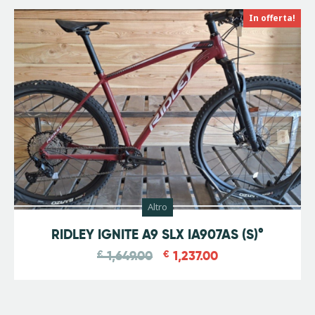
In offerta!
Altro
-
25
%
RIDLEY IGNITE A9 SLX IA907AS (S)°
€
1,649.00
€
1,237.00