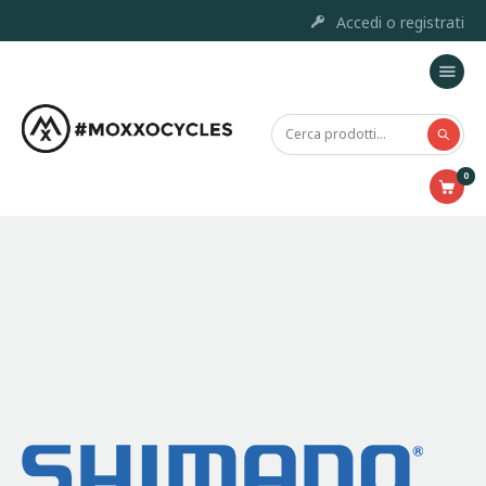
Accedi o registrati
Home
Moxxo Custom Project
0
Marchi
Prodotti
Outlet
Chi siamo
Servizi e Riparazione
Contatti
Accessori