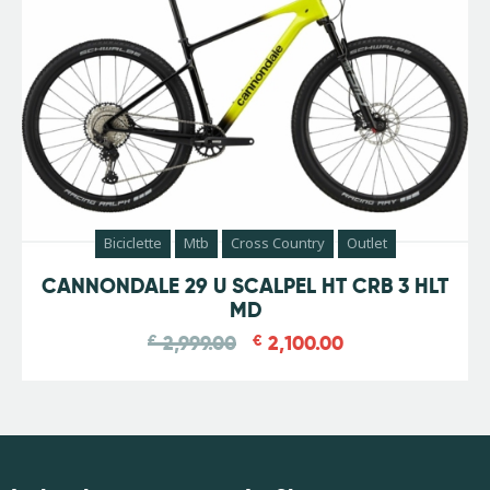
Biciclette
Mtb
Cross Country
Outlet
-
30
%
CANNONDALE 29 U SCALPEL HT CRB 3 HLT
MD
€
2,999.00
€
2,100.00