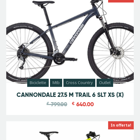
Biciclette
Mtb
Cross Country
Outlet
-
20
%
CANNONDALE 27.5 M TRAIL 6 SLT XS (X)
€
799.00
€
640.00
In offerta!