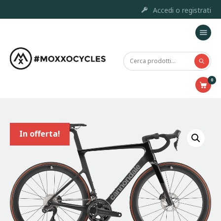
Accedi o registrati
Home
Moxxo Custom Project
0
Marchi
Prodotti
Outlet
Chi siamo
In offerta!
Servizi e Riparazione
Contatti
Accessori