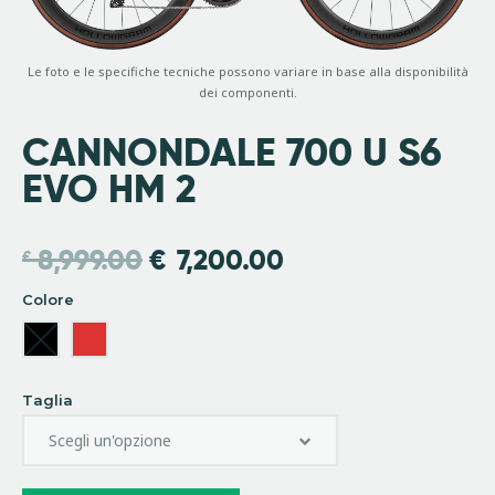
Le foto e le specifiche tecniche possono variare in base alla disponibilità
dei componenti.
CANNONDALE 700 U S6
EVO HM 2
8,999.00
€
7,200.00
€
Colore
Taglia