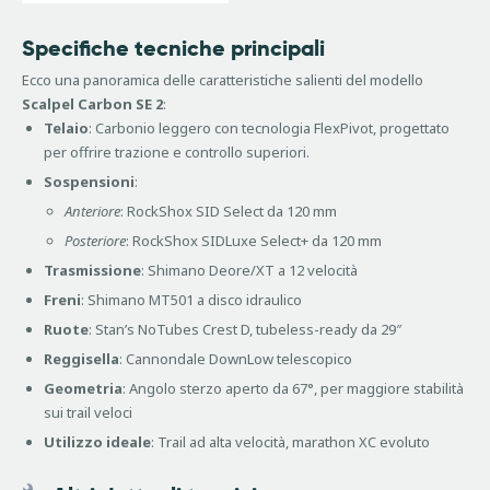
Specifiche tecniche principali
Ecco una panoramica delle caratteristiche salienti del modello
Scalpel Carbon SE 2
:
Telaio
: Carbonio leggero con tecnologia FlexPivot, progettato
per offrire trazione e controllo superiori.
Sospensioni
:
Anteriore
: RockShox SID Select da 120 mm
Posteriore
: RockShox SIDLuxe Select+ da 120 mm
Trasmissione
: Shimano Deore/XT a 12 velocità
Freni
: Shimano MT501 a disco idraulico
Ruote
: Stan’s NoTubes Crest D, tubeless-ready da 29″
Reggisella
: Cannondale DownLow telescopico
Geometria
: Angolo sterzo aperto da 67°, per maggiore stabilità
sui trail veloci
Utilizzo ideale
: Trail ad alta velocità, marathon XC evoluto