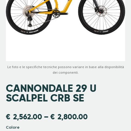
Le foto e le specifiche tecniche possono variare in base alla disponibilità
dei componenti.
CANNONDALE 29 U
SCALPEL CRB SE
€
2,562.00
–
€
2,800.00
Colore