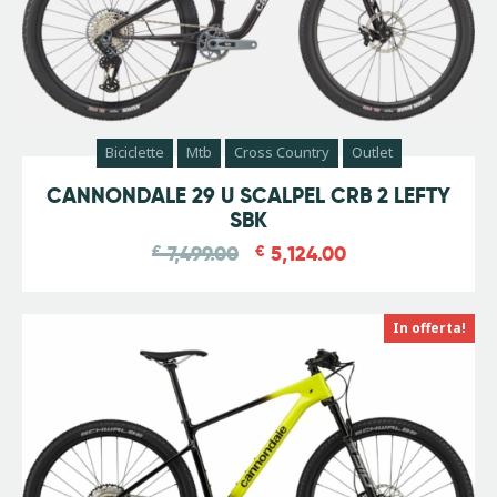
Biciclette
Mtb
Cross Country
Outlet
-
32
%
CANNONDALE 29 U SCALPEL CRB 2 LEFTY
SBK
€
7,499.00
€
5,124.00
In offerta!