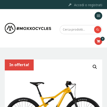
Accedi o registrati
Home
Moxxo Custom Project
0
Marchi
Prodotti
Outlet
Chi siamo
In offerta!
Servizi e Riparazione
Contatti
Accessori