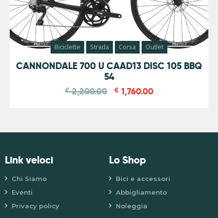
Biciclette
Strada
Corsa
Outlet
-
20
%
CANNONDALE 700 U CAAD13 DISC 105 BBQ
54
€
2,200.00
€
1,760.00
Link veloci
Lo Shop
Chi Siamo
Bici e accessori
Eventi
Abbigliamento
Privacy policy
Noleggia