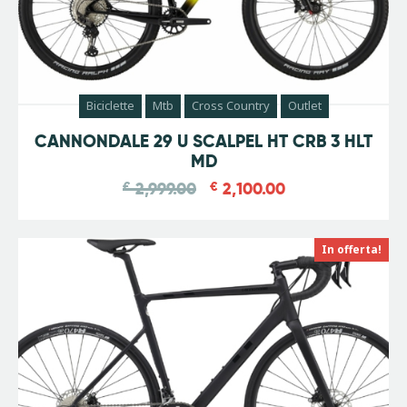
Biciclette
Mtb
Cross Country
Outlet
-
30
%
CANNONDALE 29 U SCALPEL HT CRB 3 HLT
MD
€
2,999.00
€
2,100.00
In offerta!